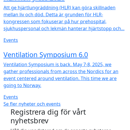
Att ge hjärtlungräddning (HLR) kan göra skillnaden
mellan liv och död. Detta är grunden för HLR-
kongressen som fokuserar på hur prehospital,
sjukhuspersonal och lekmän hanterar hjärtstopp och...
Events
NEW
Ventilation Symposium 6.0
Ventilation Symposium is back. May 7-8, 2025, we
gather professionals from across the Nordics for an
event centered around ventilation. This time we are
going to Norway.
Events
Se fler nyheter och events
Registrera dig för vårt
nyhetsbrev