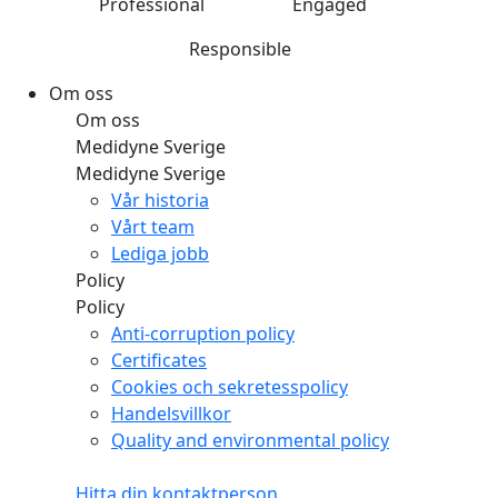
Professional
Engaged
Responsible
Om oss
Om oss
Medidyne Sverige
Medidyne Sverige
Vår historia
Vårt team
Lediga jobb
Policy
Policy
Anti-corruption policy
Certificates
Cookies och sekretesspolicy
Handelsvillkor
Quality and environmental policy
Hitta din kontaktperson