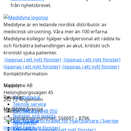
från nyhetsbrevet.
Medidyne är en ledande nordisk distributör av
medicinsk utrustning. Våra mer än 100 erfarna
Medidyne-kollegor hjälper vårdpersonal att rädda liv
och förbättra behandlingen av akut, kritiskt och
kroniskt sjuka patienter.
(öppnas i ett nytt fönster)
(öppnas i ett nytt fönster)
(öppnas i ett nytt fönster)
(öppnas i ett nytt fönster)
Kontaktinformation
Medidyne AB
Support
Helsingborgsvägen 45
Resurser
Kundservice
262 72 Ängelholm
Teknisk service
Medidyne Sverige
Artiklar
Telefon:
Kontakta oss
+46 431 448 050
Nyheter och events
Organisations-nummer: 556697 – 8796
Vår historia
Newsletter
Vårt team
(öppnas i ett nytt fönster)
Mediebank
(öppnas i ett nytt fönster)