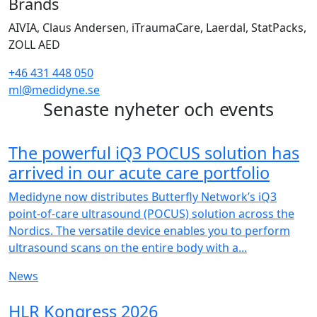
Brands
AIVIA, Claus Andersen, iTraumaCare, Laerdal, StatPacks,
ZOLL AED
+46 431 448 050
ml@medidyne.se
Senaste nyheter och events
NEW
The powerful iQ3 POCUS solution has
arrived in our acute care portfolio
Medidyne now distributes Butterfly Network’s iQ3
point-of-care ultrasound (POCUS) solution across the
Nordics. The versatile device enables you to perform
ultrasound scans on the entire body with a...
News
NEW
HLR Kongress 2026