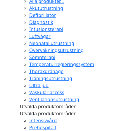
Alla produkter...
Akututrustning
Defibrillator
Diagnostik
Infusionsterapi
Luftvägar
Neonatal utrustning
Övervakningsutrustning
Sömnterapi
Temperaturregleringssystem
Thoraxdränage
Träningsutrustning
Ultraljud
Vaskulär access
Ventilationsutrustning
Utvalda produktområden
Utvalda produktområden
Intensivvård
Prehospitalt