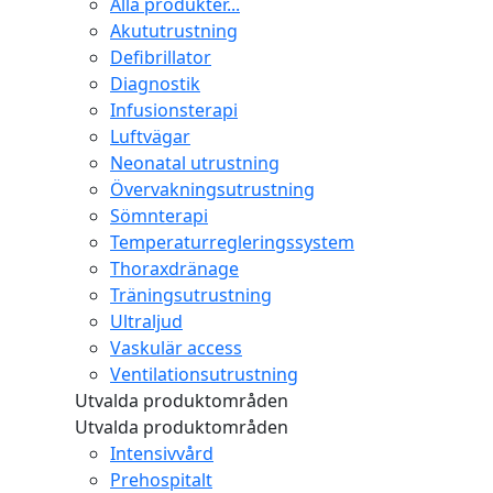
Alla produkter...
Akututrustning
Defibrillator
Diagnostik
Infusionsterapi
Luftvägar
Neonatal utrustning
Övervakningsutrustning
Sömnterapi
Temperaturregleringssystem
Thoraxdränage
Träningsutrustning
Ultraljud
Vaskulär access
Ventilationsutrustning
Utvalda produktområden
Utvalda produktområden
Intensivvård
Prehospitalt