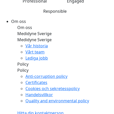
Professional
Engaged
Responsible
Om oss
Om oss
Medidyne Sverige
Medidyne Sverige
Vår historia
Vårt team
Lediga jobb
Policy
Policy
Anti-corruption policy
Certificates
Cookies och sekretesspolicy
Handelsvillkor
Quality and environmental policy
Hitta din kontaktperson