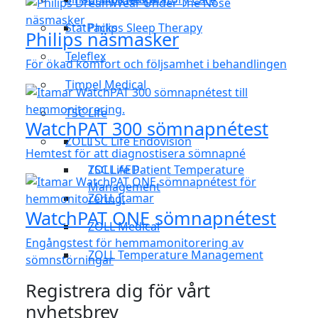
StatPacks
Philips Sleep Therapy
Philips näsmasker
Teleflex
För ökad komfort och följsamhet i behandlingen
Timpel Medical
TSC Life
WatchPAT 300 sömnapnétest
ZOLL
TSC Life Endovision
Hemtest för att diagnostisera sömnapné
TSC Life Patient Temperature
ZOLL AED
Management
ZOLL Itamar
WatchPAT ONE sömnapnétest
ZOLL Medical
Engångstest för hemmamonitorering av
ZOLL Temperature Management
sömnstörningar
Registrera dig för vårt
nyhetsbrev