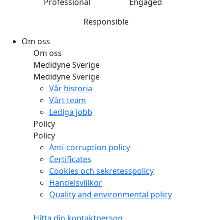
Professional
Engaged
Responsible
Om oss
Om oss
Medidyne Sverige
Medidyne Sverige
Vår historia
Vårt team
Lediga jobb
Policy
Policy
Anti-corruption policy
Certificates
Cookies och sekretesspolicy
Handelsvillkor
Quality and environmental policy
Hitta din kontaktperson