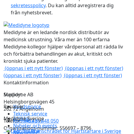
sekretesspolicy
. Du kan alltid avregistrera dig
från nyhetsbrevet.
Medidyne är en ledande nordisk distributör av
medicinsk utrustning. Våra mer än 100 erfarna
Medidyne-kollegor hjälper vårdpersonal att rädda liv
och förbättra behandlingen av akut, kritiskt och
kroniskt sjuka patienter.
(öppnas i ett nytt fönster)
(öppnas i ett nytt fönster)
(öppnas i ett nytt fönster)
(öppnas i ett nytt fönster)
Kontaktinformation
Medidyne AB
Support
Helsingborgsvägen 45
Resurser
Kundservice
262 72 Ängelholm
Teknisk service
Medidyne Sverige
Artiklar
Telefon:
Kontakta oss
+46 431 448 050
Nyheter och events
Organisations-nummer: 556697 – 8796
Vår historia
Newsletter