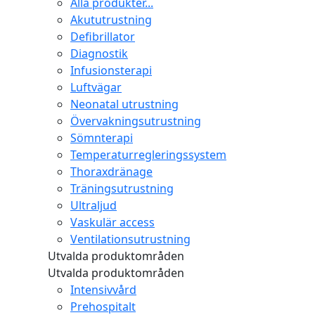
Alla produkter...
Akututrustning
Defibrillator
Diagnostik
Infusionsterapi
Luftvägar
Neonatal utrustning
Övervakningsutrustning
Sömnterapi
Temperaturregleringssystem
Thoraxdränage
Träningsutrustning
Ultraljud
Vaskulär access
Ventilationsutrustning
Utvalda produktområden
Utvalda produktområden
Intensivvård
Prehospitalt