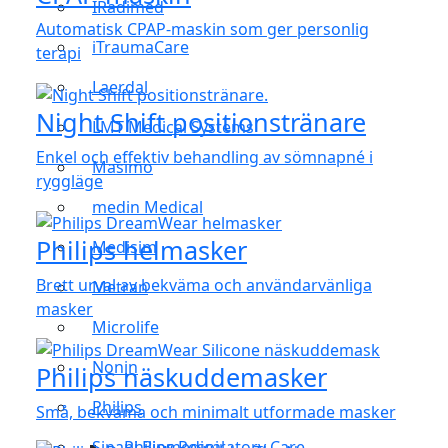
IRadimed
Automatisk CPAP-maskin som ger personlig
iTraumaCare
terapi
Laerdal
Night Shift positionstränare
LMT Medical Systems
Enkel och effektiv behandling av sömnapné i
Masimo
ryggläge
medin Medical
Philips helmasker
Medisim
Brett urval av bekväma och användarvänliga
Metran
masker
Microlife
Nonin
Philips näskuddemasker
Philips
Små, bekväma och minimalt utformade masker
Sinapi Biomedical
Philips Respiratory Care