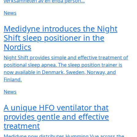
verksamheten av en enda person...
News
NEW
Medidyne introduces the Night
Shift sleep positioner in the
Nordics
Night Shift provides simple and effective treatment of
positional sleep apnea. The sleep position trainer is
now available in Denmark, Sweden, Norway, and
Finland.
News
NEW
A unique HFO ventilator that
provides gentle and effective
treatment
Medidyne now distributes Humming Vue across the