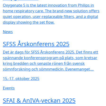
Oxygenate 5 is the latest innovation from Philips in
home respiratory care. The brand-new solution offers
quiet operation, user-replaceable filters, and a digital
display showing the set flow.
News
NEW
SFSS Årskonferens 2025
Det är dags för SFSS Årskonferens 2025. Det finns ett
spännande konferensprogram på plats, som kretsar
kring bredden och senaste rönen från svensk
sömnforskning och sömnmedicin. Evenemanget,...
15.-17. oktober 2025
Events
NEW
SFAI & AnIVA-veckan 2025