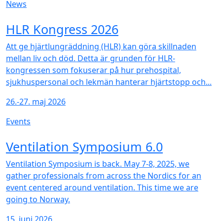
News
NEW
HLR Kongress 2026
Att ge hjärtlungräddning (HLR) kan göra skillnaden
mellan liv och död. Detta är grunden för HLR-
kongressen som fokuserar på hur prehospital,
sjukhuspersonal och lekmän hanterar hjärtstopp och...
26.-27. maj 2026
Events
NEW
Ventilation Symposium 6.0
Ventilation Symposium is back. May 7-8, 2025, we
gather professionals from across the Nordics for an
event centered around ventilation. This time we are
going to Norway.
15. juni 2026