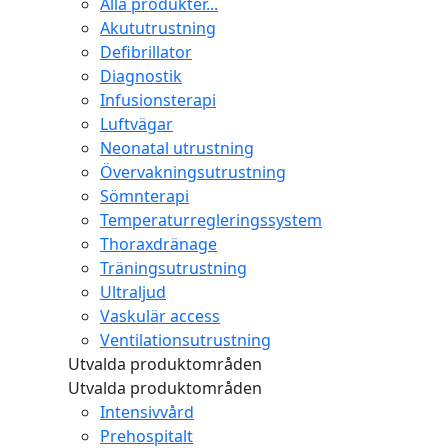
Alla produkter...
Akututrustning
Defibrillator
Diagnostik
Infusionsterapi
Luftvägar
Neonatal utrustning
Övervakningsutrustning
Sömnterapi
Temperaturregleringssystem
Thoraxdränage
Träningsutrustning
Ultraljud
Vaskulär access
Ventilationsutrustning
Utvalda produktområden
Utvalda produktområden
Intensivvård
Prehospitalt