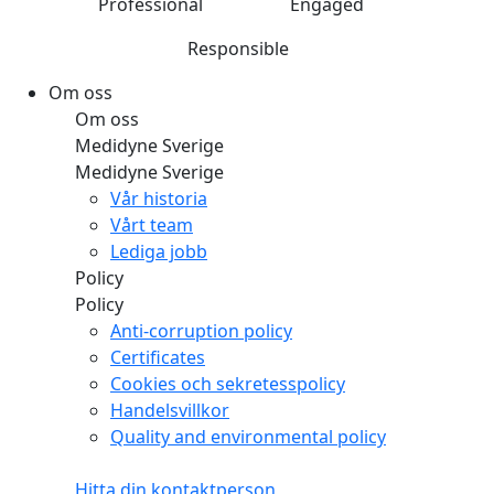
Professional
Engaged
Responsible
Om oss
Om oss
Medidyne Sverige
Medidyne Sverige
Vår historia
Vårt team
Lediga jobb
Policy
Policy
Anti-corruption policy
Certificates
Cookies och sekretesspolicy
Handelsvillkor
Quality and environmental policy
Hitta din kontaktperson