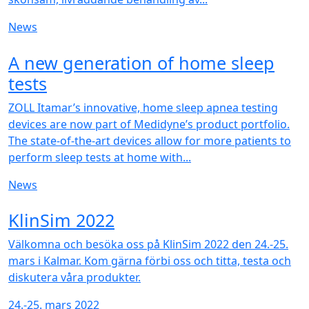
News
NEW
A new generation of home sleep
tests
ZOLL Itamar’s innovative, home sleep apnea testing
devices are now part of Medidyne’s product portfolio.
The state-of-the-art devices allow for more patients to
perform sleep tests at home with...
News
NEW
KlinSim 2022
Välkomna och besöka oss på KlinSim 2022 den 24.-25.
mars i Kalmar. Kom gärna förbi oss och titta, testa och
diskutera våra produkter.
24.-25. mars 2022