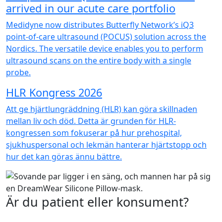
arrived in our acute care portfolio
Medidyne now distributes Butterfly Network’s iQ3
point-of-care ultrasound (POCUS) solution across the
Nordics. The versatile device enables you to perform
ultrasound scans on the entire body with a single
probe.
HLR Kongress 2026
Att ge hjärtlungräddning (HLR) kan göra skillnaden
mellan liv och död. Detta är grunden för HLR-
kongressen som fokuserar på hur prehospital,
sjukhuspersonal och lekmän hanterar hjärtstopp och
hur det kan göras ännu bättre.
Är du patient eller konsument?