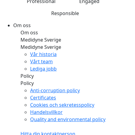
Professional
Engaged
Responsible
Om oss
Om oss
Medidyne Sverige
Medidyne Sverige
Vår historia
Vårt team
Lediga jobb
Policy
Policy
Anti-corruption policy
Certificates
Cookies och sekretesspolicy
Handelsvillkor
Quality and environmental policy
Hitta din kontaktperson