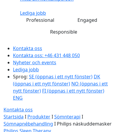
Lediga jobb
Professional
Engaged
Responsible
Kontakta oss
Kontakta oss:
+46 431 448 050
Nyheter och events
Lediga jobb
Sprog:
SE
(öppnas i ett nytt fönster)
DK
(öppnas i ett nytt fönster)
NO
(öppnas i ett
nytt fönster)
FI
(öppnas i ett nytt fönster)
ENG
Kontakta oss
Startsida
I
Produkter
I
Sömnterapi
I
Sömnapnébehandling
I
Philips näskuddemasker
Philips Sleep Therapy