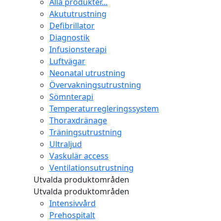
Alla produkter...
Akututrustning
Defibrillator
Diagnostik
Infusionsterapi
Luftvägar
Neonatal utrustning
Övervakningsutrustning
Sömnterapi
Temperaturregleringssystem
Thoraxdränage
Träningsutrustning
Ultraljud
Vaskulär access
Ventilationsutrustning
Utvalda produktområden
Utvalda produktområden
Intensivvård
Prehospitalt