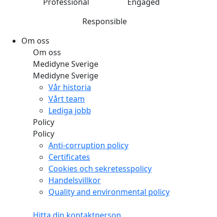
Professional
Engaged
Responsible
Om oss
Om oss
Medidyne Sverige
Medidyne Sverige
Vår historia
Vårt team
Lediga jobb
Policy
Policy
Anti-corruption policy
Certificates
Cookies och sekretesspolicy
Handelsvillkor
Quality and environmental policy
Hitta din kontaktperson