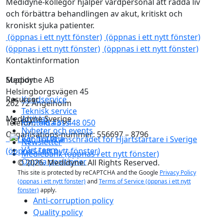
Medidyne-kollegor hjälper vårdpersonal att rädda liv
och förbättra behandlingen av akut, kritiskt och
kroniskt sjuka patienter.
(öppnas i ett nytt fönster)
(öppnas i ett nytt fönster)
(öppnas i ett nytt fönster)
(öppnas i ett nytt fönster)
Kontaktinformation
Medidyne AB
Support
Helsingborgsvägen 45
Resurser
Kundservice
262 72 Ängelholm
Teknisk service
Medidyne Sverige
Artiklar
Telefon:
Kontakta oss
+46 431 448 050
Nyheter och events
Organisations-nummer: 556697 – 8796
Vår historia
Newsletter
Vårt team
(öppnas i ett nytt fönster)
Mediebank
(öppnas i ett nytt fönster)
Öppna positioner
© 2026. Medidyne. All Rights Reserved.
This site is protected by reCAPTCHA and the Google
Privacy Policy
(öppnas i ett nytt fönster)
and
Terms of Service
(öppnas i ett nytt
fönster)
apply.
Anti-corruption policy
Quality policy