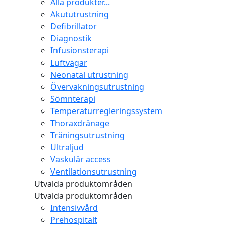
Alla produkter...
Akututrustning
Defibrillator
Diagnostik
Infusionsterapi
Luftvägar
Neonatal utrustning
Övervakningsutrustning
Sömnterapi
Temperaturregleringssystem
Thoraxdränage
Träningsutrustning
Ultraljud
Vaskulär access
Ventilationsutrustning
Utvalda produktområden
Utvalda produktområden
Intensivvård
Prehospitalt