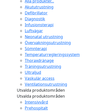
Alla produkter...
Akututrustning
Defibrillator
Diagnostik
Infusionsterapi
Luftvägar
Neonatal utrustning
Övervakningsutrustning
Sömnterapi
Temperaturregleringssystem
Thoraxdränage
Träningsutrustning
Ultraljud
Vaskulär access
Ventilationsutrustning
Utvalda produktområden
Utvalda produktområden
Intensivvård
Prehospitalt