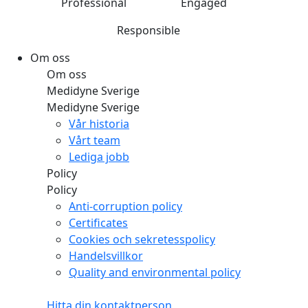
Professional
Engaged
Responsible
Om oss
Om oss
Medidyne Sverige
Medidyne Sverige
Vår historia
Vårt team
Lediga jobb
Policy
Policy
Anti-corruption policy
Certificates
Cookies och sekretesspolicy
Handelsvillkor
Quality and environmental policy
Hitta din kontaktperson