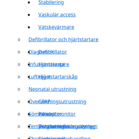
Stabilering
Vaskulär access
Vätskevärmare
Defibrillator och hjärtstartare
Diagnostik
Defibrillator
Infusionsterapi
Hjärtstartare
Luftvägar
Hjärtstartarskåp
Neonatal utrustning
Övervakningsutrustning
CPAP
Sömnterapi
Inkubator
Patient monitor
Temperaturregleringssystem
Ventilationsövervakning
Pulsoximeter
Diagnostisk utrustning
Thoraxdränage
Sömnapnébehandling