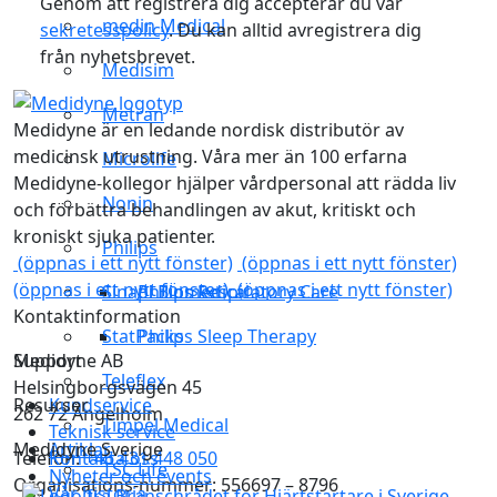
Genom att registrera dig accepterar du vår
medin Medical
sekretesspolicy
. Du kan alltid avregistrera dig
från nyhetsbrevet.
Medisim
Metran
Medidyne är en ledande nordisk distributör av
medicinsk utrustning. Våra mer än 100 erfarna
Microlife
Medidyne-kollegor hjälper vårdpersonal att rädda liv
Nonin
och förbättra behandlingen av akut, kritiskt och
kroniskt sjuka patienter.
Philips
(öppnas i ett nytt fönster)
(öppnas i ett nytt fönster)
(öppnas i ett nytt fönster)
(öppnas i ett nytt fönster)
Sinapi Biomedical
Philips Respiratory Care
Kontaktinformation
StatPacks
Philips Sleep Therapy
Medidyne AB
Support
Teleflex
Helsingborgsvägen 45
Resurser
Kundservice
262 72 Ängelholm
Timpel Medical
Teknisk service
Medidyne Sverige
Artiklar
Telefon:
Kontakta oss
+46 431 448 050
TSC Life
Nyheter och events
Organisations-nummer: 556697 – 8796
Vår historia