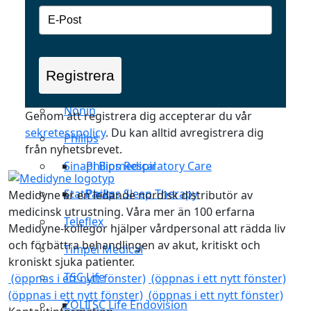
Medisim
Metran
Registrera
Microlife
Nonin
Genom att registrera dig accepterar du vår
sekretesspolicy
. Du kan alltid avregistrera dig
Philips
från nyhetsbrevet.
Sinapi Biomedical
Philips Respiratory Care
StatPacks
Philips Sleep Therapy
Medidyne är en ledande nordisk distributör av
medicinsk utrustning. Våra mer än 100 erfarna
Teleflex
Medidyne-kollegor hjälper vårdpersonal att rädda liv
och förbättra behandlingen av akut, kritiskt och
Timpel Medical
kroniskt sjuka patienter.
TSC Life
(öppnas i ett nytt fönster)
(öppnas i ett nytt fönster)
(öppnas i ett nytt fönster)
(öppnas i ett nytt fönster)
ZOLL
TSC Life Endovision