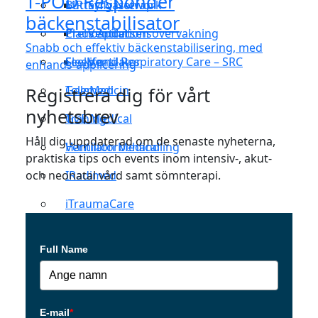
T-POD Responder
MR
Butterfly Network
Syrgasterapi
bäckenstabilisator
Prehospitalt
Claus Andersen
Ventilationsövervakning
Snabb och effektiv bäckenstabilisering, med
Sleep and Respiratory Care – SRC
Feellife
Ventilator
enhands-applicering
Telemedicin
GaleMed
Registrera dig för vårt
nyhetsbrev
Träning
GCE Medical
Håll dig uppdaterad om de senaste nyheterna,
Ventilatorbehandling
Hamilton Medical
praktiska tips och events inom intensiv-, akut-
och neonatal vård samt sömnterapi.
IRadimed
iTraumaCare
Laerdal
Full Name
LMT Medical Systems
Masimo
E-mail
*
medin Medical