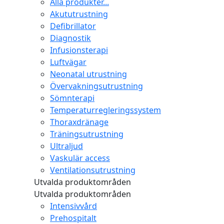
Alla produkter...
Akututrustning
Defibrillator
Diagnostik
Infusionsterapi
Luftvägar
Neonatal utrustning
Övervakningsutrustning
Sömnterapi
Temperaturregleringssystem
Thoraxdränage
Träningsutrustning
Ultraljud
Vaskulär access
Ventilationsutrustning
Utvalda produktområden
Utvalda produktområden
Intensivvård
Prehospitalt