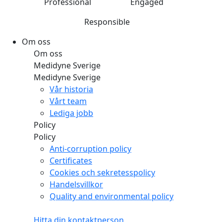
Professional
Engaged
Responsible
Om oss
Om oss
Medidyne Sverige
Medidyne Sverige
Vår historia
Vårt team
Lediga jobb
Policy
Policy
Anti-corruption policy
Certificates
Cookies och sekretesspolicy
Handelsvillkor
Quality and environmental policy
Hitta din kontaktperson