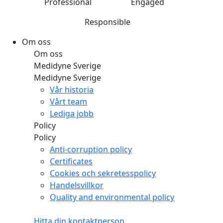
Professional
Engaged
Responsible
Om oss
Om oss
Medidyne Sverige
Medidyne Sverige
Vår historia
Vårt team
Lediga jobb
Policy
Policy
Anti-corruption policy
Certificates
Cookies och sekretesspolicy
Handelsvillkor
Quality and environmental policy
Hitta din kontaktperson