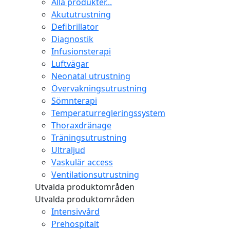
Alla produkter...
Akututrustning
Defibrillator
Diagnostik
Infusionsterapi
Luftvägar
Neonatal utrustning
Övervakningsutrustning
Sömnterapi
Temperaturregleringssystem
Thoraxdränage
Träningsutrustning
Ultraljud
Vaskulär access
Ventilationsutrustning
Utvalda produktområden
Utvalda produktområden
Intensivvård
Prehospitalt