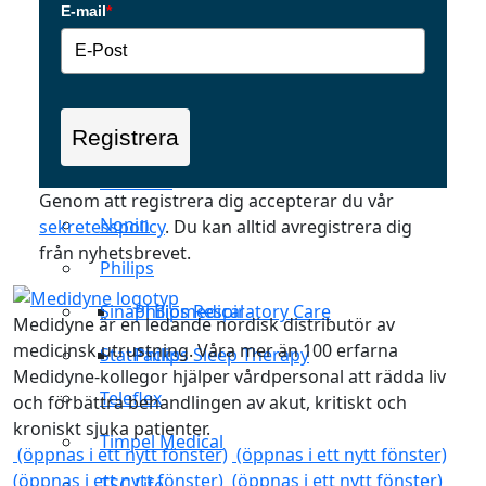
Masimo
E-mail
*
medin Medical
Medisim
Registrera
Metran
Microlife
Genom att registrera dig accepterar du vår
Nonin
sekretesspolicy
. Du kan alltid avregistrera dig
från nyhetsbrevet.
Philips
Sinapi Biomedical
Philips Respiratory Care
Medidyne är en ledande nordisk distributör av
medicinsk utrustning. Våra mer än 100 erfarna
StatPacks
Philips Sleep Therapy
Medidyne-kollegor hjälper vårdpersonal att rädda liv
Teleflex
och förbättra behandlingen av akut, kritiskt och
kroniskt sjuka patienter.
Timpel Medical
(öppnas i ett nytt fönster)
(öppnas i ett nytt fönster)
(öppnas i ett nytt fönster)
(öppnas i ett nytt fönster)
TSC Life