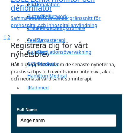
AIVIA
Inhalation
defibrillator
Butterfly Network
nCPAP
Samma intuitiva användargränssnitt för
prehospital och inhospital användning
Claus Andersen
PEP-andningstränare
1
2
Feellife
Syrgasterapi
Registrera dig för vårt
GaleMed
Ventilationsövervakning
nyhetsbrev
GCE Medical
Ventilator
Håll dig uppdaterad om de senaste nyheterna,
praktiska tips och events inom intensiv-, akut-
Hamilton Medical
och neonatal vård samt sömnterapi.
IRadimed
iTraumaCare
Full Name
Laerdal
LMT Medical Systems