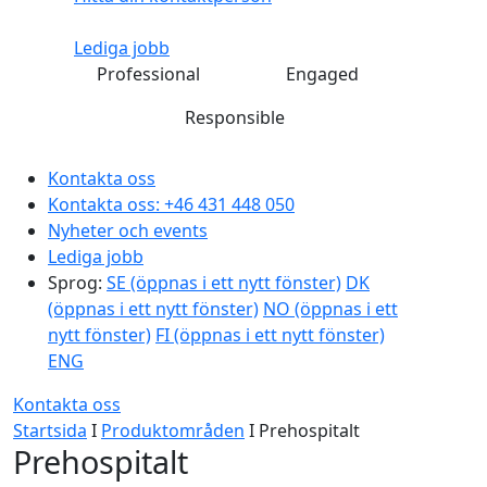
Lediga jobb
Professional
Engaged
Responsible
Kontakta oss
Kontakta oss:
+46 431 448 050
Nyheter och events
Lediga jobb
Sprog:
SE
(öppnas i ett nytt fönster)
DK
(öppnas i ett nytt fönster)
NO
(öppnas i ett
nytt fönster)
FI
(öppnas i ett nytt fönster)
ENG
Kontakta oss
Startsida
I
Produktområden
I
Prehospitalt
Prehospitalt