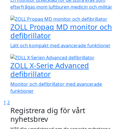
En monitor utvecklad för de stora krav som
efterfrågas inom luftburen medicin och militär
ZOLL Propaq MD monitor och
defibrillator
Lätt och kompakt med avancerade funktioner
ZOLL X-Serie Advanced
defibrillator
Monitor och defibrillator med avancerade
funktioner
1
2
Registrera dig för vårt
nyhetsbrev
Håll dig uppdaterad om de senaste nyheterna,