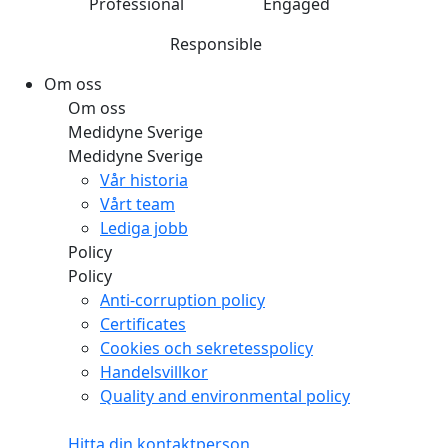
Professional
Engaged
Responsible
Om oss
Om oss
Medidyne Sverige
Medidyne Sverige
Vår historia
Vårt team
Lediga jobb
Policy
Policy
Anti-corruption policy
Certificates
Cookies och sekretesspolicy
Handelsvillkor
Quality and environmental policy
Hitta din kontaktperson