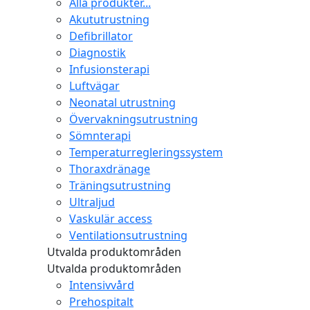
Alla produkter...
Akututrustning
Defibrillator
Diagnostik
Infusionsterapi
Luftvägar
Neonatal utrustning
Övervakningsutrustning
Sömnterapi
Temperaturregleringssystem
Thoraxdränage
Träningsutrustning
Ultraljud
Vaskulär access
Ventilationsutrustning
Utvalda produktområden
Utvalda produktområden
Intensivvård
Prehospitalt